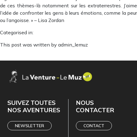
de ces thèmes-là notamment sur les extraterrestres. J’aime
l’idée de confronter les gens à leurs émotions, comme la peur
ou l’angoisse. » – Lisa Zordan
Categorised in:
This post was written by admin_lemuz
SUIVEZ TOUTES
NOUS
NOS AVENTURES
CONTACTER
NEWSLETTER
CONTACT