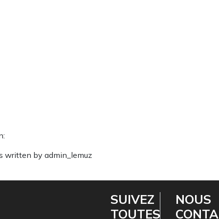
n:
s written by admin_lemuz
SUIVEZ
NOUS
TOUTES
CONTA