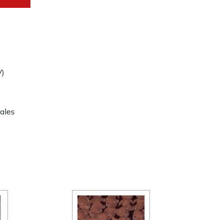
V)
tales