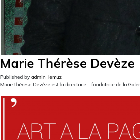
Marie Thérèse Devèze
Published by
admin_lemuz
Marie thèrese Devèze est la directrice – fondatrice de la Galer