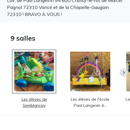
Loir, de Paul Langevin 94 600 Choisy-le-roi, de Marcel
Pagnol 72310 Vancé et de la Chapelle-Gaugain
72310 ! BRAVO À VOUS !
9 salles
Les élèves de
Les élèves de l'école
Le
Semblançay
Paul Langevin à…